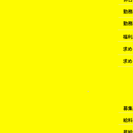
​勤
勤務
福利
求め
求め
​募
​給料
​昇給