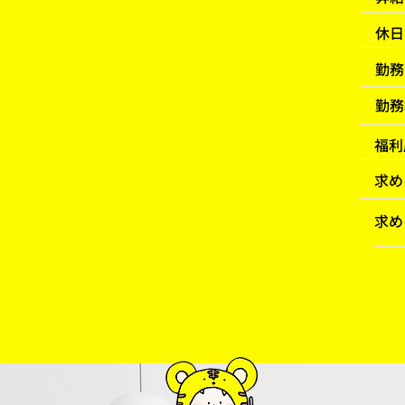
休日
​勤
勤務
福利
求め
求め