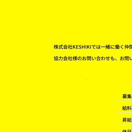
​株式会社KESHIKIでは一緒に
協力会社様のお問い合わせも、お問
​募
​給料
​昇給
休日